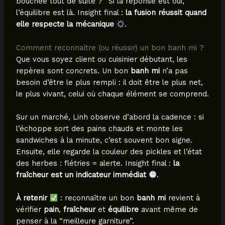
bouchée tout de suite ?” Si la réponse est oui,
l’équilibre est là. Insight final :
la fusion réussit quand
elle respecte la mécanique
.
Comment reconnaître (ou réussir) un bon banh mi ?
Que vous soyez client ou cuisinier débutant, les
repères sont concrets. Un bon
banh mi
n’a pas
besoin d’être le plus rempli : il doit être le plus net,
le plus vivant, celui où chaque élément se comprend.
Sur un marché, Linh observe d’abord la cadence : si
l’échoppe sort des pains chauds et monte les
sandwiches à la minute, c’est souvent bon signe.
Ensuite, elle regarde la couleur des pickles et l’état
des herbes : flétries = alerte. Insight final :
la
fraîcheur est un indicateur immédiat
.
À retenir
: reconnaître un bon
banh mi
revient à
vérifier
pain
,
fraîcheur
et
équilibre
avant même de
penser à la “meilleure garniture”.