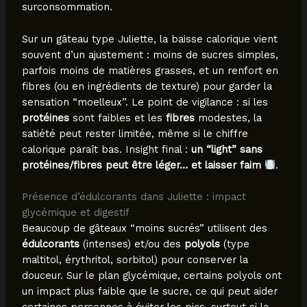
surconsommation.
Sur un gâteau type Juliette, la baisse calorique vient
souvent d’un ajustement : moins de sucres simples,
parfois moins de matières grasses, et un renfort en
fibres (ou en ingrédients de texture) pour garder la
sensation “moelleux”. Le point de vigilance : si les
protéines
sont faibles et les
fibres
modestes, la
satiété peut rester limitée, même si le chiffre
calorique paraît bas. Insight final :
un “light” sans
protéines/fibres peut être léger… et laisser faim
.
Présence d’édulcorants dans Juliette : impact
glycémique et digestif
Beaucoup de gâteaux “moins sucrés” utilisent des
édulcorants
(intenses) et/ou des
polyols
(type
maltitol, érythritol, sorbitol) pour conserver la
douceur. Sur le plan glycémique, certains polyols ont
un impact plus faible que le sucre, ce qui peut aider
certaines personnes à éviter les pics, surtout si la