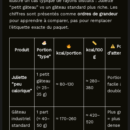
illustre un cas typique de rayons biscuits : Juliette
“petit gâteau” vs un gâteau standard plus riche. Les
chiffres sont présentés comme
ordres de grandeur
pour apprendre à comparer, pas pour remplacer
l’étiquette exacte du paquet.
Point
Produit
Portion
kcal/100
kcal/portion
d’attention
“type”
g
1 petit
Juliette
Portion
gâteau
≈ 280–
“peu
≈ 80–130
facile à
(≈ 25–
380
calorique”
doubler
35 g)
Gâteau
1 part
Plus gras
≈ 420–
industriel
(≈ 40–
≈ 170–260
= plus
520
standard
50 g)
dense