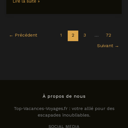
Plages
Lire la suite »
étape
à
l’île
Maurice
:
le
←
Précédent
1
2
3
…
72
guide
Suivant
→
complet
pour
choisir
la
bonne
selon
votre
voyage
À propos de nous
Top-Vacances-Voyages.fr : votre allié pour des
escapades inoubliables.
SOCIAL MEDIA