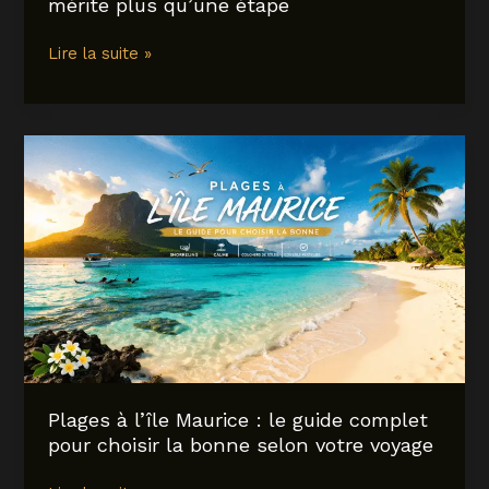
mérite plus qu’une étape
Tirana
Lire la suite »
en
Albanie
:
que
voir,
combien
de
temps
y
rester
et
pourquoi
la
capitale
Plages à l’île Maurice : le guide complet
mérite
pour choisir la bonne selon votre voyage
plus
qu’une