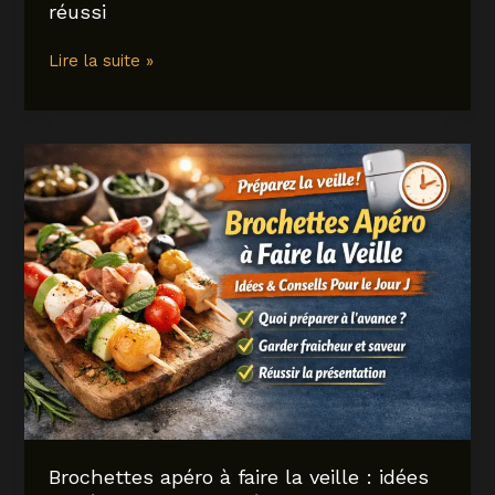
réussi
Sapa
Lire la suite »
au
Vietnam
:
que
faire,
où
aller
et
comment
organiser
un
séjour
vraiment
réussi
Brochettes apéro à faire la veille : idées