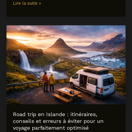
Eubée
Lire la suite »
:
Guide
Complet
2026
pour
Découvrir
la
Deuxième
Île
de
Grèce
Road trip en Islande : itinéraires,
conseils et erreurs à éviter pour un
voyage parfaitement optimisé