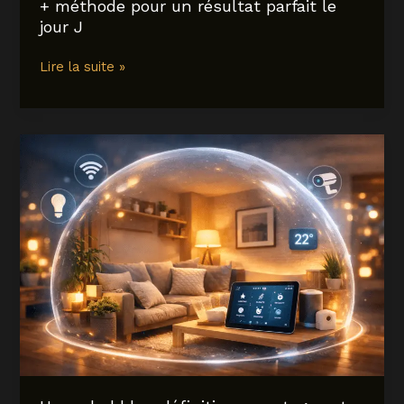
+ méthode pour un résultat parfait le
jour J
Brochettes
Lire la suite »
apéro
à
faire
la
veille
:
idées
+
méthode
pour
un
résultat
parfait
le
jour
J