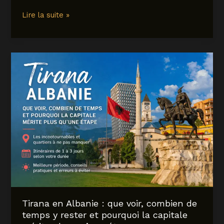
Road
Lire la suite »
trip
en
Islande
:
itinéraires,
conseils
et
erreurs
à
éviter
pour
un
voyage
parfaitement
optimisé
Tirana en Albanie : que voir, combien de
temps y rester et pourquoi la capitale