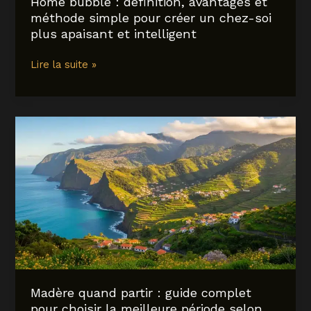
Home bubble : définition, avantages et
méthode simple pour créer un chez-soi
plus apaisant et intelligent
Home
Lire la suite »
bubble
:
définition,
avantages
et
méthode
simple
pour
créer
un
chez-
soi
plus
apaisant
Madère quand partir : guide complet
et
pour choisir la meilleure période selon