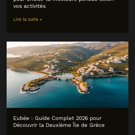
intelligent
vos activités
Madère
Lire la suite »
quand
partir
:
guide
complet
pour
choisir
la
meilleure
période
selon
vos
activités
Eubée : Guide Complet 2026 pour
Découvrir la Deuxième Île de Grèce