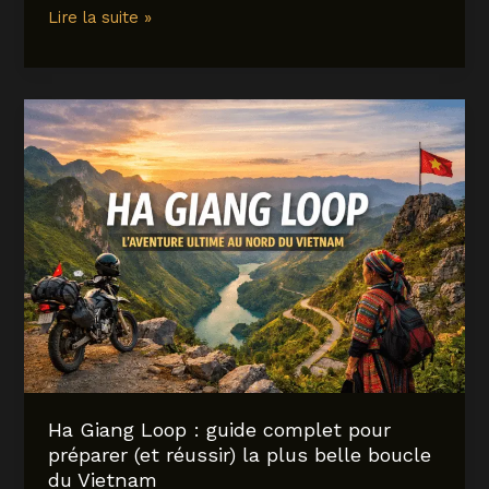
Quel
Lire la suite »
accompagnement
avec
une
bouchée
à
la
reine
?
Le
guide
pour
un
équilibre
parfait
Ha Giang Loop : guide complet pour
préparer (et réussir) la plus belle boucle
du Vietnam