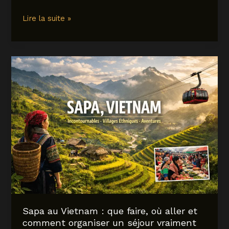
Ha
Lire la suite »
Giang
Loop
:
guide
complet
pour
préparer
(et
réussir)
la
plus
belle
boucle
du
Vietnam
Sapa au Vietnam : que faire, où aller et
comment organiser un séjour vraiment