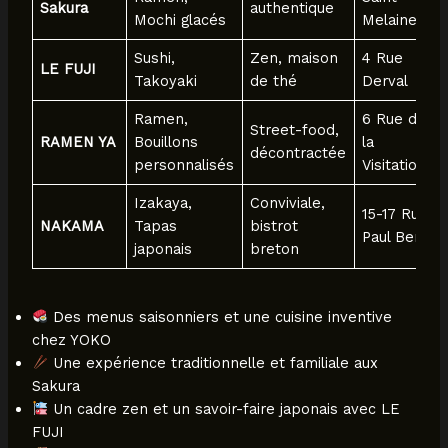
Sakura
authentique
Mochi glacés
Melaine
Sushi,
Zen, maison
4 Rue
LE FUJI
Takoyaki
de thé
Derval
Ramen,
6 Rue de
Street-food,
RAMEN YA
Bouillons
la
décontractée
personnalisés
Visitation
Izakaya,
Conviviale,
15-17 Rue
NAKAMA
Tapas
bistrot
Paul Bert
japonais
breton
Des menus saisonniers et une cuisine inventive
chez YOKO
Une expérience traditionnelle et familiale aux
Sakura
Un cadre zen et un savoir-faire japonais avec LE
FUJI