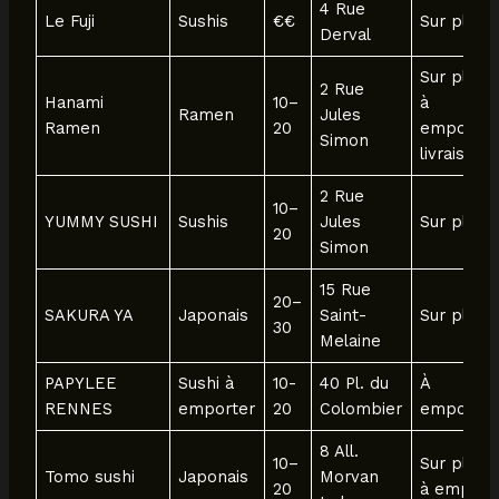
4 Rue
Le Fuji
Sushis
€€
Sur place
Derval
Sur place
2 Rue
Hanami
10–
à
Ramen
Jules
Ramen
20
emporter
Simon
livraison
2 Rue
10–
YUMMY SUSHI
Sushis
Jules
Sur place
20
Simon
15 Rue
20–
SAKURA YA
Japonais
Saint-
Sur place
30
Melaine
PAPYLEE
Sushi à
10-
40 Pl. du
À
RENNES
emporter
20
Colombier
emporter
8 All.
10–
Sur place
Tomo sushi
Japonais
Morvan
20
à emport