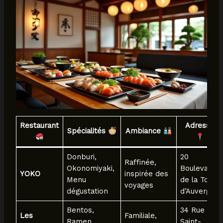
Restaurant
Adresse
Spécialités
Ambiance
Donburi,
20
Raffinée,
Okonomiyaki,
Boulevard
YOKO
inspirée des
Menu
de la Tour
voyages
dégustation
d’Auvergne
Bentos,
34 Rue
Les
Familiale,
Ramen,
Saint-