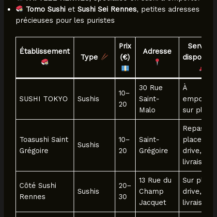
Tomo Sushi
et
Sushi Sei Rennes
, petites adresses
précieuses pour les puristes
Prix
Service
Établissement
Adresse
Type
(€)
disponibl
30 Rue
À
10–
SUSHI TOKYO
Sushis
Saint-
emporter
20
Malo
sur place
Repas su
Toasushi Saint
10–
Saint-
place,
Sushis
Grégoire
20
Grégoire
drive,
livraison
13 Rue du
Sur place
Côté Sushi
20–
Sushis
Champ
drive,
Rennes
30
Jacquet
livraison