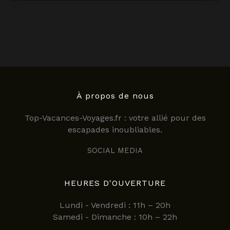
à
Malte
en
2025
:
guide
complet
des
activités
À propos de nous
incontournables
Top-Vacances-Voyages.fr : votre allié pour des
escapades inoubliables.
SOCIAL MEDIA
HEURES D'OUVERTURE
Lundi - Vendredi : 11h – 20h
Samedi - Dimanche : 10h – 22h