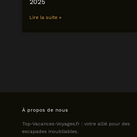
2025
Visitez
Lire la suite »
le
château
chapeau
cornu
:
histoire,
hébergement
et
activités
à
découvrir
en
À propos de nous
2025
Top-Vacances-Voyages.fr : votre allié pour des
escapades inoubliables.