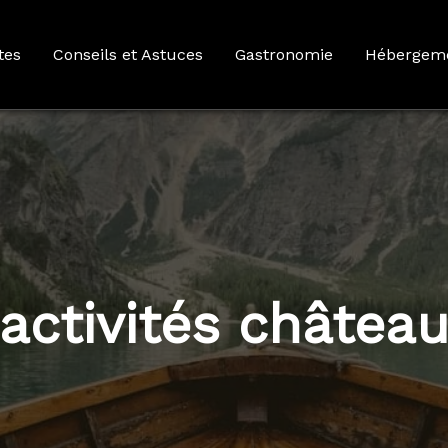
tes
Conseils et Astuces
Gastronomie
Hébergem
activités châtea