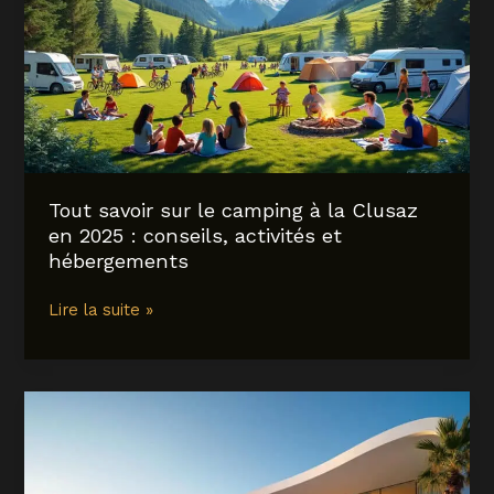
activités
à
découvrir
en
2025
Tout savoir sur le camping à la Clusaz
en 2025 : conseils, activités et
hébergements
Tout
Lire la suite »
savoir
sur
le
camping
à
la
Clusaz