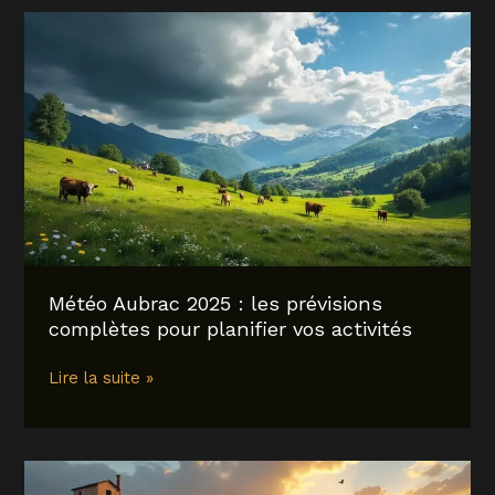
que
voir
sur
les
îles
Cíes
en
2025
?
Météo Aubrac 2025 : les prévisions
complètes pour planifier vos activités
Météo
Lire la suite »
Aubrac
2025
:
les