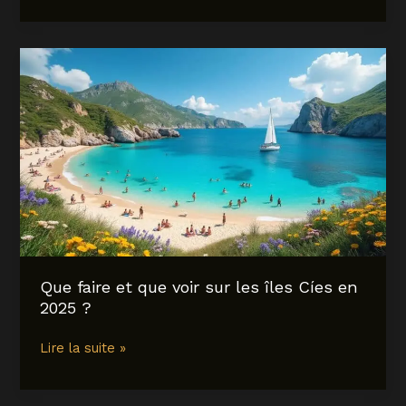
le
Cheylard
en
Ardèche
:
activités,
lieux
à
visiter
et
conseils
pour
2025
Que faire et que voir sur les îles Cíes en
2025 ?
Que
Lire la suite »
faire
et