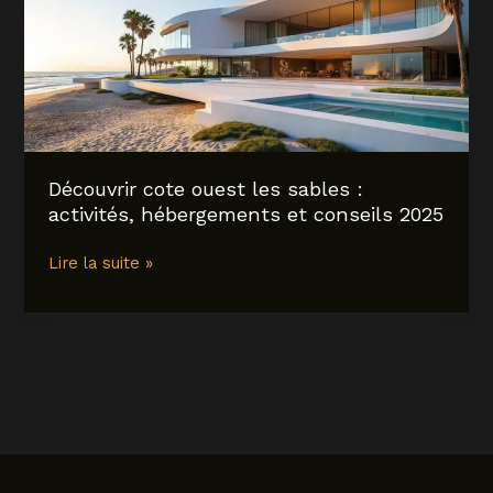
en
2025
:
conseils,
activités
et
hébergements
Découvrir cote ouest les sables :
activités, hébergements et conseils 2025
Découvrir
Lire la suite »
cote
ouest
les
sables
:
activités,
hébergements
et
conseils