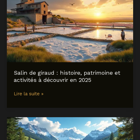
prévisions
complètes
pour
planifier
vos
activités
Salin de giraud : histoire, patrimoine et
activités à découvrir en 2025
Salin
Lire la suite »
de
giraud
:
histoire,
patrimoine
et