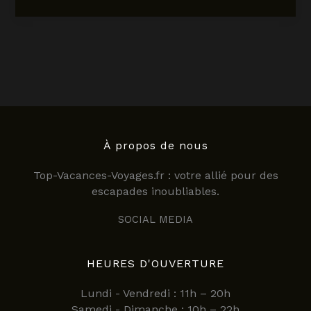
les
restaurants
incontournables
en
Asie
en
2025
:
saveurs
et
À propos de nous
expériences
Top-Vacances-Voyages.fr : votre allié pour des
uniques
escapades inoubliables.
SOCIAL MEDIA
HEURES D'OUVERTURE
Lundi - Vendredi : 11h – 20h
Samedi - Dimanche : 10h – 22h