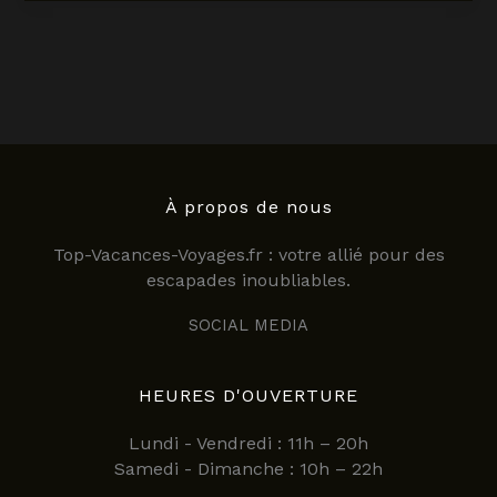
sur
les
offres
promosejours
macif
en
2025
À propos de nous
Top-Vacances-Voyages.fr : votre allié pour des
escapades inoubliables.
SOCIAL MEDIA
HEURES D'OUVERTURE
Lundi - Vendredi : 11h – 20h
Samedi - Dimanche : 10h – 22h