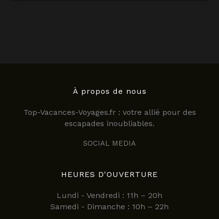
:
comment
bien
choisir
sa
carte
pour
explorer
l’île
À propos de nous
en
Top-Vacances-Voyages.fr : votre allié pour des
2025
escapades inoubliables.
?
SOCIAL MEDIA
HEURES D'OUVERTURE
Lundi - Vendredi : 11h – 20h
Samedi - Dimanche : 10h – 22h