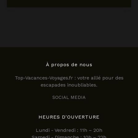
de
la
gastronomie
:
découverte
d’une
institution
culinaire
parisienne
en
À propos de nous
2025
Top-Vacances-Voyages.fr : votre allié pour des
escapades inoubliables.
SOCIAL MEDIA
HEURES D'OUVERTURE
Lundi - Vendredi : 11h – 20h
Samedi - Dimanche : 10h – 22h