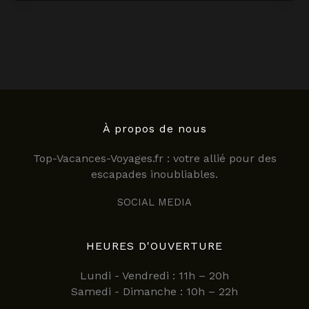
tout
savoir
sur
les
hébergements
de
vacances
pour
2025
À propos de nous
Top-Vacances-Voyages.fr : votre allié pour des
escapades inoubliables.
SOCIAL MEDIA
HEURES D'OUVERTURE
Lundi - Vendredi : 11h – 20h
Samedi - Dimanche : 10h – 22h