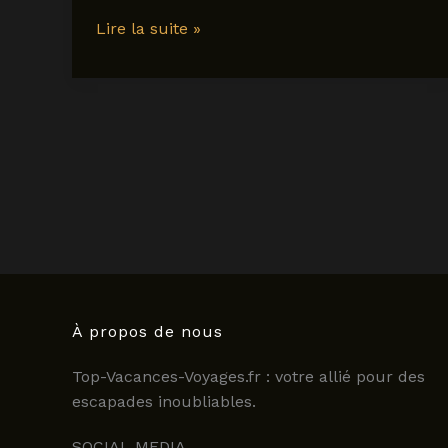
tout
Lire la suite »
savoir
sur
l’agence
tui
:
offres,
avis
et
conseils
pour
2025
À propos de nous
Top-Vacances-Voyages.fr : votre allié pour des
escapades inoubliables.
SOCIAL MEDIA