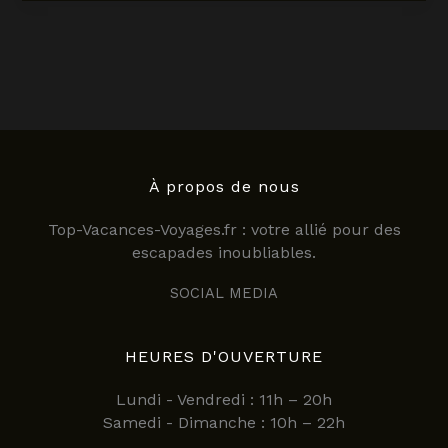
à
la
réunion
:
les
meilleures
périodes
pour
profiter
À propos de nous
de
Top-Vacances-Voyages.fr : votre allié pour des
l’île
escapades inoubliables.
en
2025
SOCIAL MEDIA
HEURES D'OUVERTURE
Lundi - Vendredi : 11h – 20h
Samedi - Dimanche : 10h – 22h