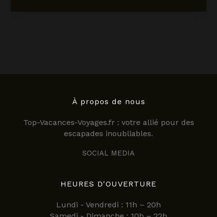
de
la
gastronomie
:
découverte
d’une
institution
culinaire
parisienne
en
À propos de nous
2025
Top-Vacances-Voyages.fr : votre allié pour des
escapades inoubliables.
SOCIAL MEDIA
HEURES D'OUVERTURE
Lundi - Vendredi : 11h – 20h
Samedi - Dimanche : 10h – 22h