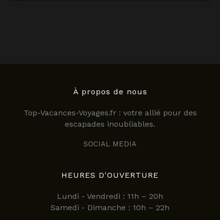
en
2025
:
guide
complet
pour
un
séjour
inoubliable
À propos de nous
Top-Vacances-Voyages.fr : votre allié pour des
escapades inoubliables.
SOCIAL MEDIA
HEURES D'OUVERTURE
Lundi - Vendredi : 11h – 20h
Samedi - Dimanche : 10h – 22h