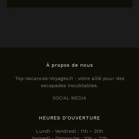
hôtel
restaurant
lille
:
découvrez
une
expérience
unique
et
abordable
À propos de nous
en
Top-Vacances-Voyages.fr : votre allié pour des
2025
escapades inoubliables.
SOCIAL MEDIA
HEURES D'OUVERTURE
Lundi - Vendredi : 11h – 20h
Samedi - Dimanche : 10h – 22h