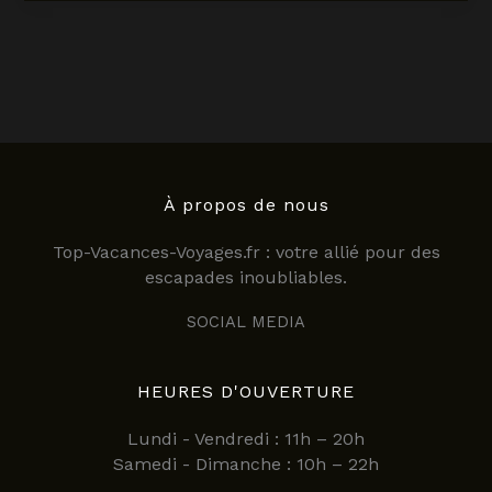
:
guide
complet
pour
découvrir
ce
joyau
des
Philippines
À propos de nous
en
Top-Vacances-Voyages.fr : votre allié pour des
2025
escapades inoubliables.
SOCIAL MEDIA
HEURES D'OUVERTURE
Lundi - Vendredi : 11h – 20h
Samedi - Dimanche : 10h – 22h