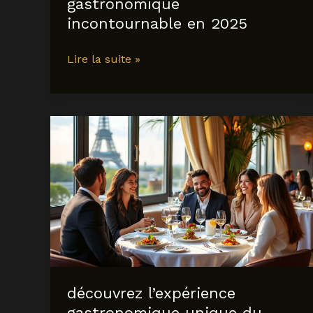
gastronomique
incontournable en 2025
Découverte
Lire la suite »
culinaire
au
restaurant
la
butte
plouider
:
une
expérience
gastronomique
incontournable
en
2025
découvrez l’expérience
gastronomique unique du