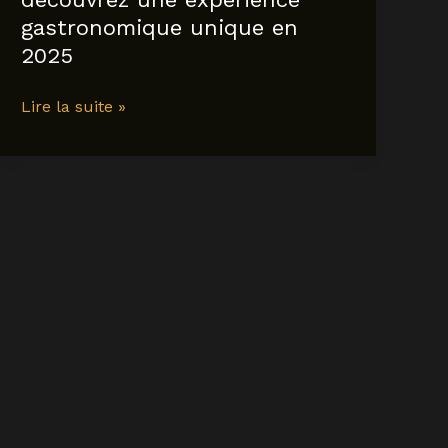
gastronomique unique en
2025
restaurant
Lire la suite »
tête
d’oie
à
lyon
:
découvrez
une
expérience
gastronomique
unique
en
2025