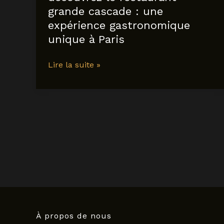
grande cascade : une
expérience gastronomique
unique à Paris
découvrez
Lire la suite »
le
restaurant
grande
cascade
:
une
expérience
gastronomique
unique
à
Paris
À propos de nous