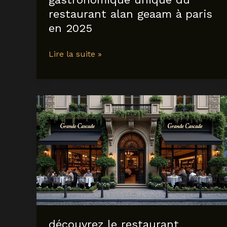
restaurant alan geaam à paris
en 2025
découvrez
Lire la suite »
l’expérience
gastronomique
unique
du
restaurant
alan
geaam
à
paris
en
2025
découvrez le restaurant