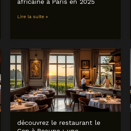
africaine à Paris en 2025
Mosuke
Lire la suite »
restaurant
:
découvrez
l’expérience
gastronomique
franco-
africaine
à
Paris
en
2025
découvrez le restaurant le
Cep à Beaune : une