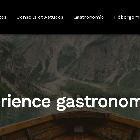
tes
Conseils et Astuces
Gastronomie
Hébergem
rience gastrono