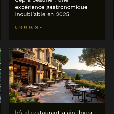
expérience gastronomique
inoubliable en 2025
découvrez
Lire la suite »
le
restaurant
le
Cep
à
Beaune
:
une
expérience
gastronomique
inoubliable
en
2025
hôtel restaurant alain llorca :