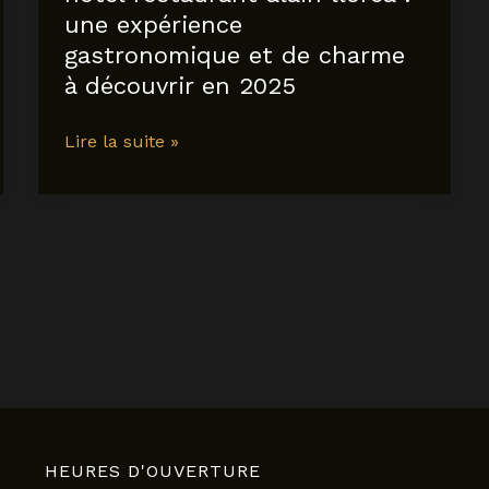
une expérience
gastronomique et de charme
à découvrir en 2025
hôtel
Lire la suite »
restaurant
alain
llorca
:
une
expérience
gastronomique
et
de
charme
à
découvrir
HEURES D'OUVERTURE