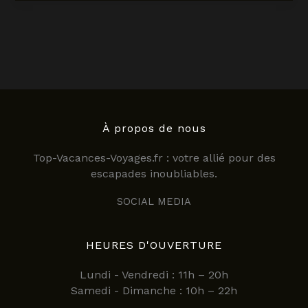
:
guide
complet
pour
explorer
la
ville
en
2025
À propos de nous
Top-Vacances-Voyages.fr : votre allié pour des
escapades inoubliables.
SOCIAL MEDIA
HEURES D'OUVERTURE
Lundi - Vendredi : 11h – 20h
Samedi - Dimanche : 10h – 22h