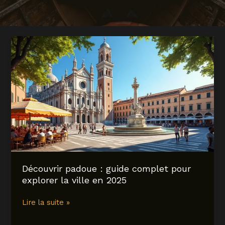
Découvrir padoue : guide complet pour
explorer la ville en 2025
Découvrir
Lire la suite »
padoue