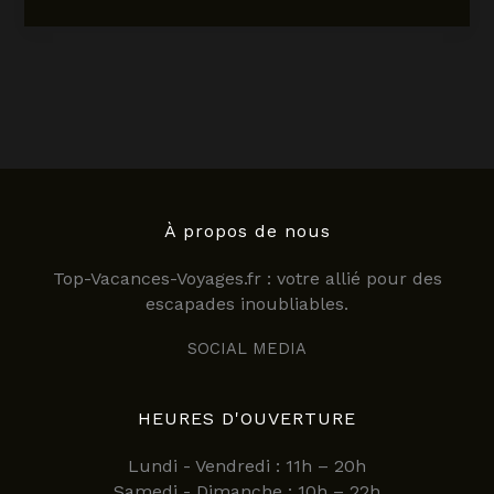
loger
à
Poitiers
en
2025
:
guide
des
meilleurs
hôtels
À propos de nous
pour
Top-Vacances-Voyages.fr : votre allié pour des
un
escapades inoubliables.
séjour
inoubliable
SOCIAL MEDIA
HEURES D'OUVERTURE
Lundi - Vendredi : 11h – 20h
Samedi - Dimanche : 10h – 22h