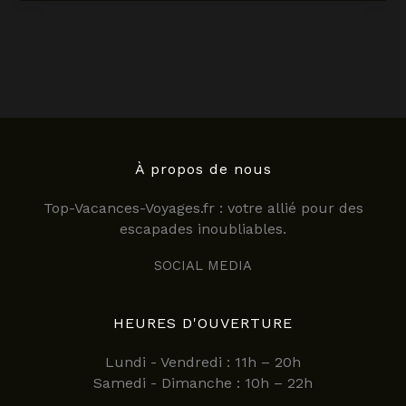
est-
il
au
Kenya
?
Guide
pratique
pour
les
À propos de nous
voyageurs
Top-Vacances-Voyages.fr : votre allié pour des
en
escapades inoubliables.
2025
SOCIAL MEDIA
HEURES D'OUVERTURE
Lundi - Vendredi : 11h – 20h
Samedi - Dimanche : 10h – 22h