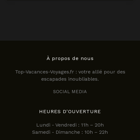
Lille
en
2025
:
à
quoi
s’attendre
cet
hiver
À propos de nous
?
Top-Vacances-Voyages.fr : votre allié pour des
escapades inoubliables.
SOCIAL MEDIA
HEURES D'OUVERTURE
Lundi - Vendredi : 11h – 20h
Samedi - Dimanche : 10h – 22h