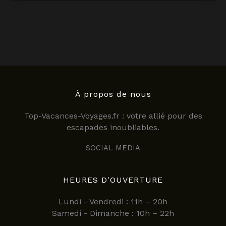
Blois
:
top
des
hôtels
pour
des
vacances
inoubliables
À propos de nous
en
Top-Vacances-Voyages.fr : votre allié pour des
2025
escapades inoubliables.
SOCIAL MEDIA
HEURES D'OUVERTURE
Lundi - Vendredi : 11h – 20h
Samedi - Dimanche : 10h – 22h