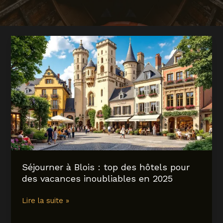
Séjourner à Blois : top des hôtels pour
des vacances inoubliables en 2025
Séjourner
Lire la suite »
à