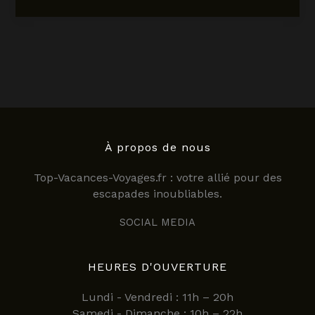
novel
restaurant
la
mamma
:
découvrez
une
expérience
gourmande
et
À propos de nous
authentique
Top-Vacances-Voyages.fr : votre allié pour des
à
escapades inoubliables.
Annecy
SOCIAL MEDIA
HEURES D'OUVERTURE
Lundi - Vendredi : 11h – 20h
Samedi - Dimanche : 10h – 22h