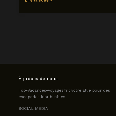
Lire la suite »
en
Grèce
:
que
voir
et
que
faire
en
2025
?
À propos de nous
Top-Vacances-Voyages.fr : votre allié pour des
escapades inoubliables.
SOCIAL MEDIA