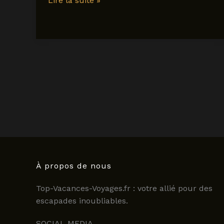
Lire la suite »
à
Lille
en
2025
:
à
quoi
s’attendre
cet
hiver
?
À propos de nous
Top-Vacances-Voyages.fr : votre allié pour des
escapades inoubliables.
SOCIAL MEDIA