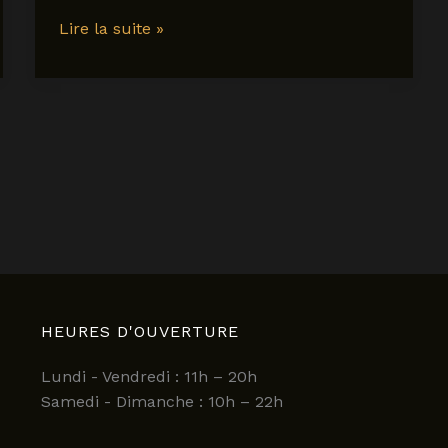
eklo
Lire la suite »
hôtel
restaurant
lille
:
découvrez
une
expérience
unique
et
abordable
en
2025
HEURES D'OUVERTURE
Lundi - Vendredi : 11h – 20h
Samedi - Dimanche : 10h – 22h