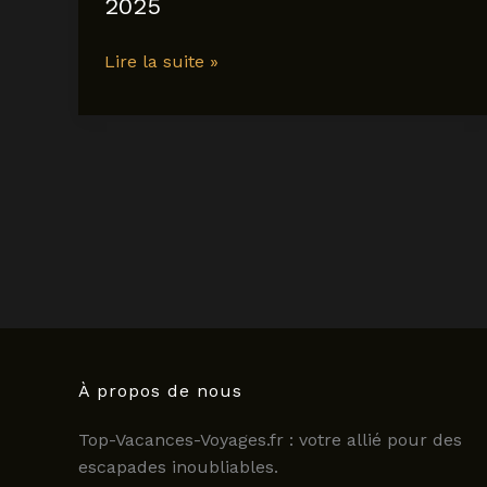
2025
Tout
Lire la suite »
savoir
sur
les
étoiles
Michelin
:
critères,
restaurants
et
nouveautés
2025
À propos de nous
Top-Vacances-Voyages.fr : votre allié pour des
escapades inoubliables.