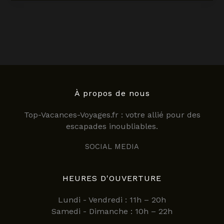
2025
:
comparatif
des
meilleures
offres
pour
partir
au
À propos de nous
soleil
Top-Vacances-Voyages.fr : votre allié pour des
escapades inoubliables.
SOCIAL MEDIA
HEURES D'OUVERTURE
Lundi - Vendredi : 11h – 20h
Samedi - Dimanche : 10h – 22h