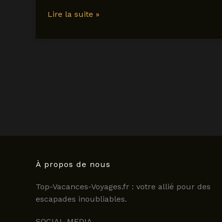
découvrez
Lire la suite »
l’histoire
fascinante
de
la
cathédrale
saint
patrick
de
dublin
À propos de nous
Top-Vacances-Voyages.fr : votre allié pour des
escapades inoubliables.
SOCIAL MEDIA