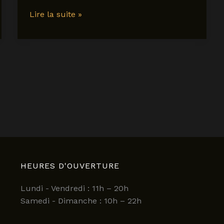
ericeira
Lire la suite »
:
guide
complet
pour
découvrir
le
joyau
côtier
du
Portugal
en
2025
HEURES D'OUVERTURE
Lundi - Vendredi : 11h – 20h
Samedi - Dimanche : 10h – 22h