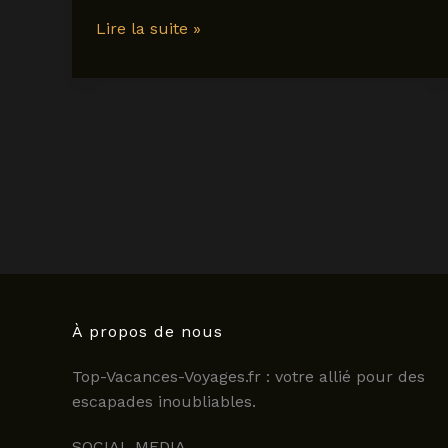
Décalage
Lire la suite »
horaire
avec
le
Portugal
:
tout
comprendre
en
2025
À propos de nous
Top-Vacances-Voyages.fr : votre allié pour des
escapades inoubliables.
SOCIAL MEDIA