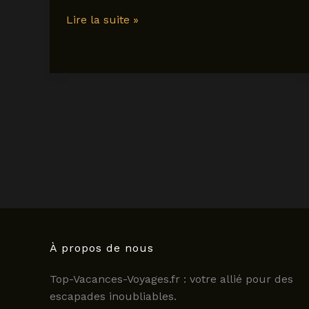
restaurant
Lire la suite »
alan
geaam
à
paris
:
menu,
avis
et
expérience
culinaire
en
2025
À propos de nous
Top-Vacances-Voyages.fr : votre allié pour des
escapades inoubliables.