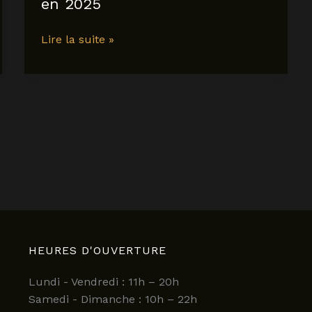
en 2025
découvrez
Lire la suite »
l’expérience
gastronomique
unique
du
restaurant
alan
geaam
à
paris
en
2025
HEURES D'OUVERTURE
Lundi - Vendredi : 11h – 20h
Samedi - Dimanche : 10h – 22h