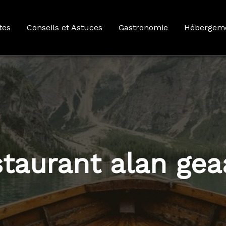
tes
Conseils et Astuces
Gastronomie
Hébergem
staurant alan ge