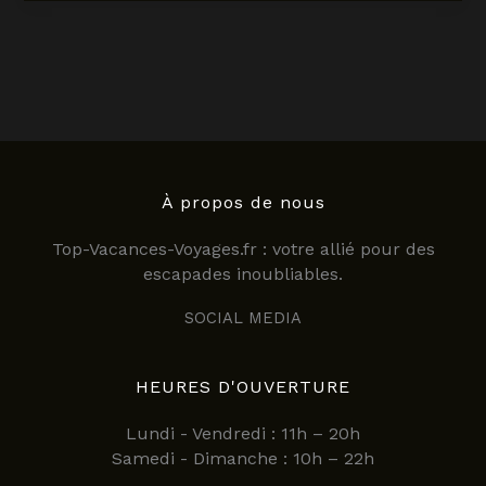
:
que
propose
un
restaurant
géorgien
en
2025
?
À propos de nous
Top-Vacances-Voyages.fr : votre allié pour des
escapades inoubliables.
SOCIAL MEDIA
HEURES D'OUVERTURE
Lundi - Vendredi : 11h – 20h
Samedi - Dimanche : 10h – 22h