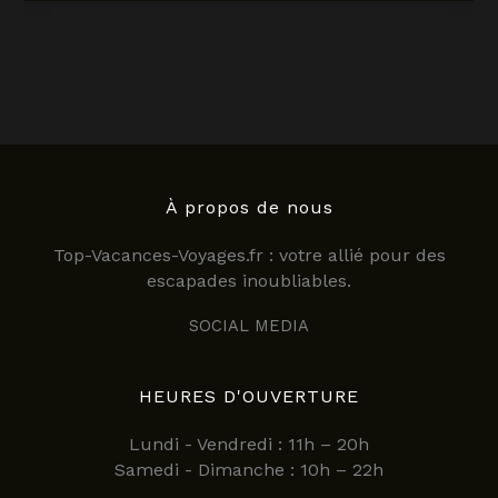
réunion
:
comment
s’adapter
facilement
en
2025
?
À propos de nous
Top-Vacances-Voyages.fr : votre allié pour des
escapades inoubliables.
SOCIAL MEDIA
HEURES D'OUVERTURE
Lundi - Vendredi : 11h – 20h
Samedi - Dimanche : 10h – 22h