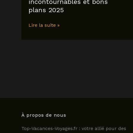
incontournables et bons
plans 2025
Tout
Lire la suite »
savoir
sur
les
restaurants
de
la
rue
Saint-
Anne
:
adresses
incontournables
À propos de nous
et
Top-Vacances-Voyages.fr : votre allié pour des
bons