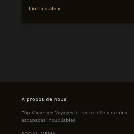
Top
Lire la suite »
10
des
hôtels
à
Lloret
del
Mar
pour
des
vacances
inoubliables
en
À propos de nous
2025
Top-Vacances-Voyages.fr : votre allié pour des
escapades inoubliables.
SOCIAL MEDIA