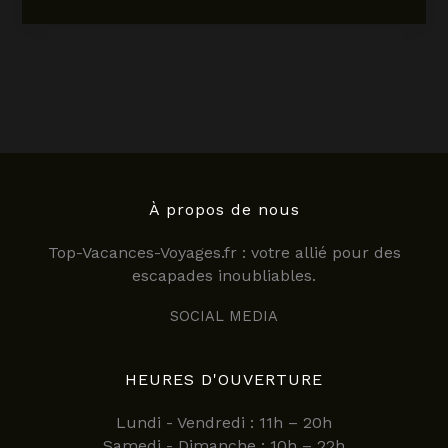
le
restaurant
Gabrielle
:
une
expérience
culinaire
unique
sur
toit
À propos de nous
terrasse
Top-Vacances-Voyages.fr : votre allié pour des
à
escapades inoubliables.
Paris
SOCIAL MEDIA
HEURES D'OUVERTURE
Lundi - Vendredi : 11h – 20h
Samedi - Dimanche : 10h – 22h