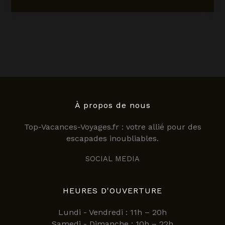
restaurant
trabenia
:
découvrez
une
adresse
incontournable
pour
séjourner
et
À propos de nous
se
Top-Vacances-Voyages.fr : votre allié pour des
régaler
escapades inoubliables.
en
2025
SOCIAL MEDIA
HEURES D'OUVERTURE
Lundi - Vendredi : 11h – 20h
Samedi - Dimanche : 10h – 22h