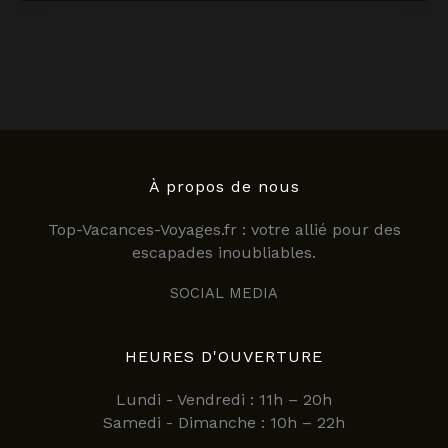
un
vol
pas
cher
en
2025
:
astuces
et
À propos de nous
conseils
Top-Vacances-Voyages.fr : votre allié pour des
pratiques
escapades inoubliables.
SOCIAL MEDIA
HEURES D'OUVERTURE
Lundi - Vendredi : 11h – 20h
Samedi - Dimanche : 10h – 22h