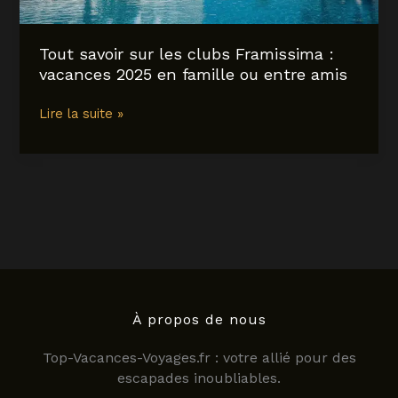
Tout savoir sur les clubs Framissima :
vacances 2025 en famille ou entre amis
Tout
Lire la suite »
savoir
sur
les
clubs
Framissima
:
vacances
2025
en
famille
À propos de nous
ou
Top-Vacances-Voyages.fr : votre allié pour des
entre
escapades inoubliables.
amis