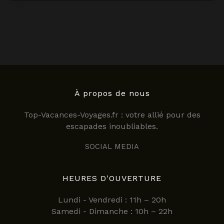
djerba
:
comment
explorer
l’île
facilement
en
2025
?
À propos de nous
Top-Vacances-Voyages.fr : votre allié pour des
escapades inoubliables.
SOCIAL MEDIA
HEURES D'OUVERTURE
Lundi - Vendredi : 11h – 20h
Samedi - Dimanche : 10h – 22h