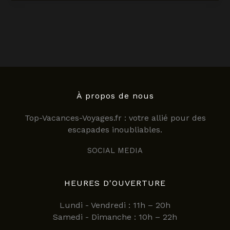
sur
la
carte
de
tenerife
:
guide
complet
2025
À propos de nous
Top-Vacances-Voyages.fr : votre allié pour des
escapades inoubliables.
SOCIAL MEDIA
HEURES D'OUVERTURE
Lundi - Vendredi : 11h – 20h
Samedi - Dimanche : 10h – 22h