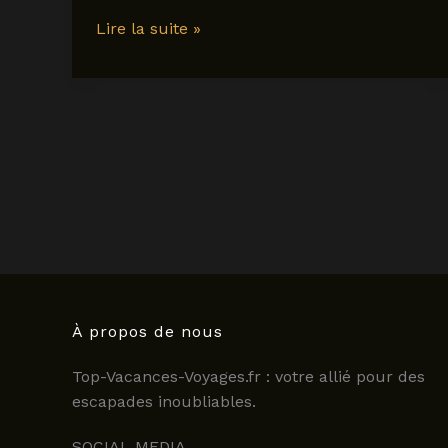
Quelle
Lire la suite »
heure
est-
il
à
Panama
en
2025
?
Guide
pratique
pour
les
À propos de nous
voyageurs
Top-Vacances-Voyages.fr : votre allié pour des
escapades inoubliables.
SOCIAL MEDIA