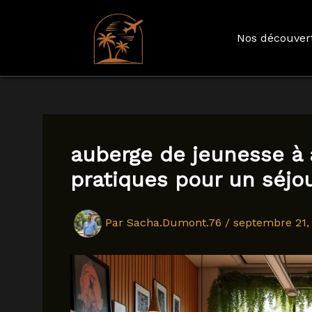
Nos découver
Aller
au
contenu
auberge de jeunesse à 
pratiques pour un séj
Par
Sacha.Dumont.76
/
septembre 21,