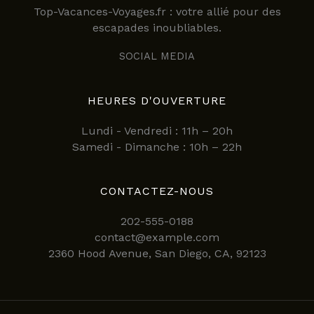
Top-Vacances-Voyages.fr : votre allié pour des
plus
escapades inoubliables.
sous-
estimée
SOCIAL MEDIA
HEURES D'OUVERTURE
Lundi - Vendredi : 11h – 20h
Samedi - Dimanche : 10h – 22h
CONTACTEZ-NOUS
202-555-0188
contact@example.com
2360 Hood Avenue, San Diego, CA, 92123