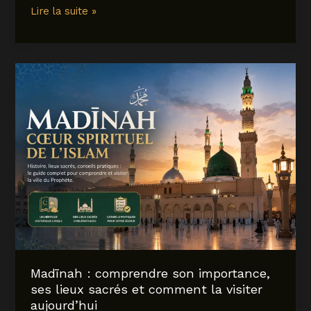
Slow
Lire la suite »
Village
camping
à
Biscarrosse
:
l’hôtel
de
pleine
nature
entre
lac
et
océan
Madīnah : comprendre son importance,
ses lieux sacrés et comment la visiter
aujourd’hui