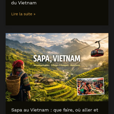
du Vietnam
Ha
Lire la suite »
Giang
Loop
:
guide
complet
pour
préparer
(et
réussir)
la
plus
belle
boucle
du
Vietnam
Sapa au Vietnam : que faire, où aller et