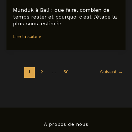
les
erreurs)
Munduk à Bali : que faire, combien de
temps rester et pourquoi c’est l’étape la
plus sous-estimée
Munduk
Lire la suite »
à
Bali
:
que
faire,
1
2
…
50
Suivant
→
combien
de
temps
rester
et
pourquoi
c’est
À propos de nous
l’étape
la