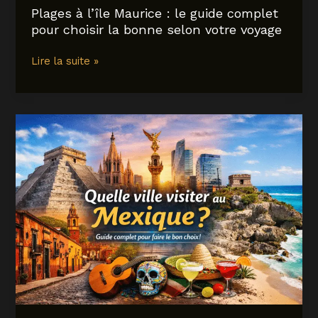
capitale
Plages à l’île Maurice : le guide complet
mérite
pour choisir la bonne selon votre voyage
plus
qu’une
Plages
Lire la suite »
étape
à
l’île
Maurice
:
le
guide
complet
pour
choisir
la
bonne
selon
votre
voyage