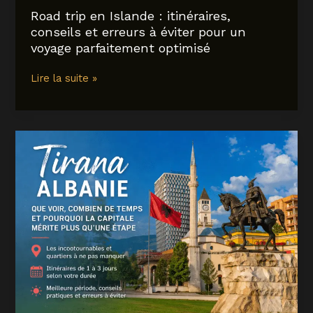
intelligent
Road trip en Islande : itinéraires,
conseils et erreurs à éviter pour un
voyage parfaitement optimisé
Road
Lire la suite »
trip
en
Islande
:
itinéraires,
conseils
et
erreurs
à
éviter
pour
un
voyage
parfaitement