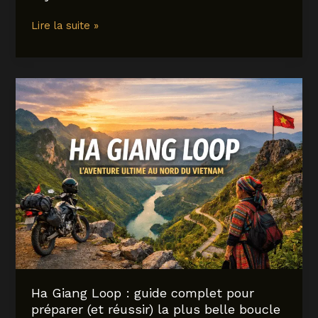
Madīnah
Lire la suite »
:
comprendre
son
importance,
ses
lieux
sacrés
et
comment
la
visiter
aujourd’hui
Ha Giang Loop : guide complet pour
préparer (et réussir) la plus belle boucle