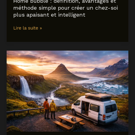
Home bubble : définition, avantages et
méthode simple pour créer un chez-soi
plus apaisant et intelligent
Home
Lire la suite »
bubble
:
définition,
avantages
et
méthode
simple
pour
créer
un
chez-
soi
plus
apaisant
et