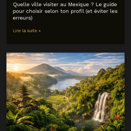
Quelle ville visiter au Mexique ? Le guide
pour choisir selon ton profil (et éviter les
erreurs)
Quelle
Lire la suite »
ville
visiter
au
Mexique
?
Le
guide
pour
choisir
selon
ton
profil
(et
éviter