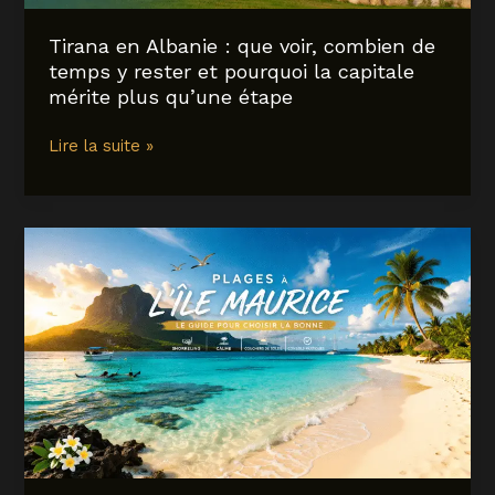
optimisé
Tirana en Albanie : que voir, combien de
temps y rester et pourquoi la capitale
mérite plus qu’une étape
Tirana
Lire la suite »
en
Albanie
:
que
voir,
combien
de
temps
y
rester
et
pourquoi
la