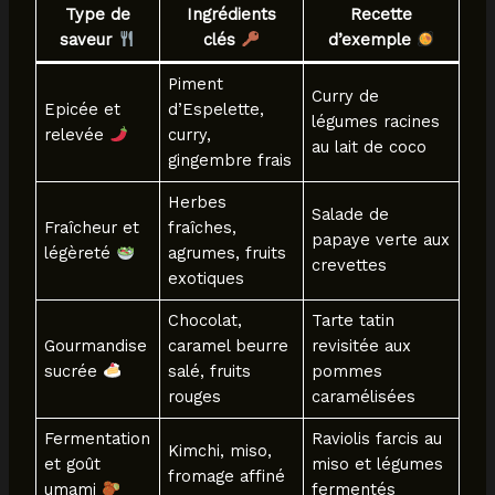
Type de
Ingrédients
Recette
saveur
clés
d’exemple
Piment
Curry de
Epicée et
d’Espelette,
légumes racines
relevée
curry,
au lait de coco
gingembre frais
Herbes
Salade de
Fraîcheur et
fraîches,
papaye verte aux
légèreté
agrumes, fruits
crevettes
exotiques
Chocolat,
Tarte tatin
Gourmandise
caramel beurre
revisitée aux
sucrée
salé, fruits
pommes
rouges
caramélisées
Fermentation
Raviolis farcis au
Kimchi, miso,
et goût
miso et légumes
fromage affiné
umami
fermentés