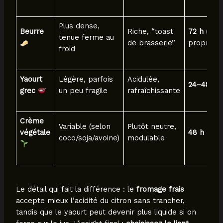
Plus dense,
Beurre
Riche, “toast
72 h
(si t
tenue ferme au
de brasserie”
propre)
froid
Yaourt
Légère, parfois
Acidulée,
24–48 h
grec
un peu fragile
rafraîchissante
Crème
Variable (selon
Plutôt neutre,
végétale
48 h
coco/soja/avoine)
modulable
Le détail qui fait la différence : le
fromage frais
accepte mieux l’acidité du citron sans trancher,
tandis que le yaourt peut devenir plus liquide si on