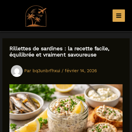
Aller
au
contenu
Rillettes de sardines : la recette facile,
équilibrée et vraiment savoureuse
Par
bq3unbrfhxui
/
février 14, 2026