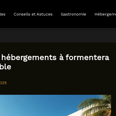
tes
Conseils et Astuces
Gastronomie
Hébergem
s hébergements à formentera
ble
025