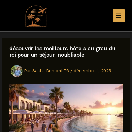
Aller
au
contenu
découvrir les meilleurs hôtels au grau du
roi pour un séjour inoubliable
Par
Sacha.Dumont.76
/
décembre 1, 2025