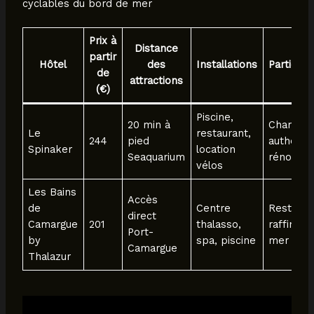
cyclables du bord de mer
Prix à
Distance
partir
Hôtel
des
Installations
Particula
de
attractions
(€)
Piscine,
20 min à
Charme
Le
restaurant,
244
pied
authenti
Spinaker
location
Seaquarium
rénové
vélos
Les Bains
Accès
de
Centre
Restaura
direct
Camargue
201
thalasso,
raffinée,
Port-
by
spa, piscine
mer
Camargue
Thalazur