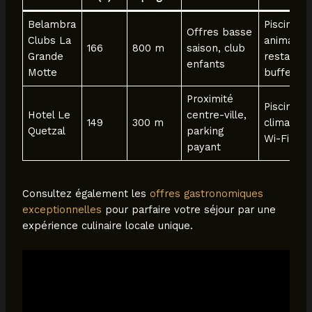
Belambra
Piscine,
Offres basse
Clubs La
animation
166
800 m
saison, club
Grande
restauran
enfants
Motte
buffet
Proximité
Piscine,
Hotel Le
centre-ville,
149
300 m
climatisat
Quetzal
parking
Wi-Fi
payant
Consultez également les
offres gastronomiques
exceptionnelles
pour parfaire votre séjour par une
expérience culinaire locale unique.