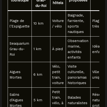
touristique
Grau-
proposées
hôtels
du-Roi
Baignade,
Plage de
Voiture
farniente,
Plage sa
10 km
l’Espiguette
/ vélo
sports
très lar
nautiques
Observation
Seaquarium
marine,
Idéal fam
Grau-du-
1 km
À pied
activités
enfants
Roi
enfants
Vélo,
Visite
Aigues
petit
culturelle,
Ville mé
6 km
Mortes
train,
panoramas
unique
voiture
historiques
Petit
Salins
Réserve
train,
Balades
d’Aigues
5 km
naturell
vélo, à
naturalistes
Mortes
protégé