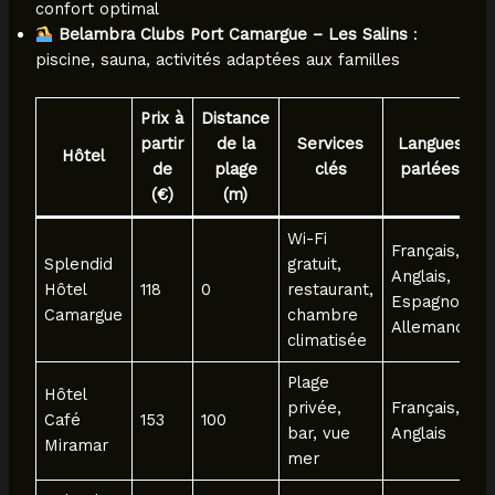
confort optimal
Belambra Clubs Port Camargue – Les Salins
:
piscine, sauna, activités adaptées aux familles
Prix à
Distance
partir
de la
Services
Langues
Hôtel
de
plage
clés
parlées
(€)
(m)
Wi-Fi
Français,
Splendid
gratuit,
Anglais,
Hôtel
118
0
restaurant,
Espagnol,
Camargue
chambre
Allemand
climatisée
Plage
Hôtel
privée,
Français,
Café
153
100
bar, vue
Anglais
Miramar
mer