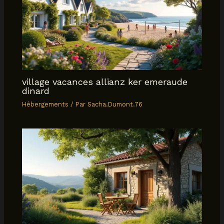
village vacances allianz ker emeraude
dinard
Hébergements
/ Par
Sacha.Dumont.76